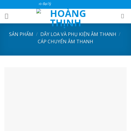
Skip
Wesite bán hàng dành cho
to
content
SẢN PHẨM
/
DÂY LOA VÀ PHỤ KIỆN ÂM THANH
/
CÁP CHUYỂN ÂM THANH