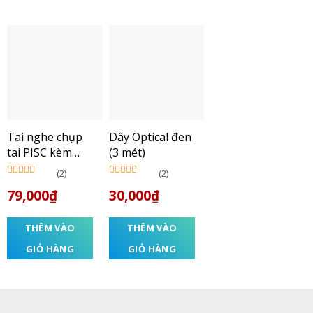
Tai nghe chụp
Dây Optical đen
tai PISC kèm
(3 mét)
mic
(2)
(2)
Được xếp
Được xếp
79,000
₫
30,000
₫
hạng
5.00
5
hạng
5.00
5
sao
sao
THÊM VÀO
THÊM VÀO
GIỎ HÀNG
GIỎ HÀNG