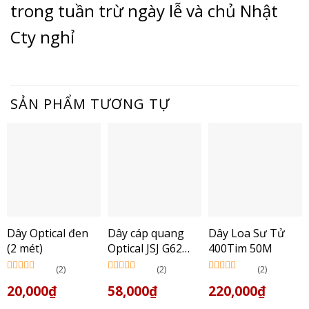
trong tuần trừ ngày lễ và chủ Nhật
Cty nghỉ
SẢN PHẨM TƯƠNG TỰ
Dây Optical đen
Dây cáp quang
Dây Loa Sư Tử
(2 mét)
Optical JSJ G62
400Tim 50M
(1m)
(2)
(2)
(2)
Được xếp
Được xếp
Được xếp
20,000
₫
58,000
₫
220,000
₫
hạng
5.00
5
hạng
5.00
5
hạng
5.00
5
sao
sao
sao