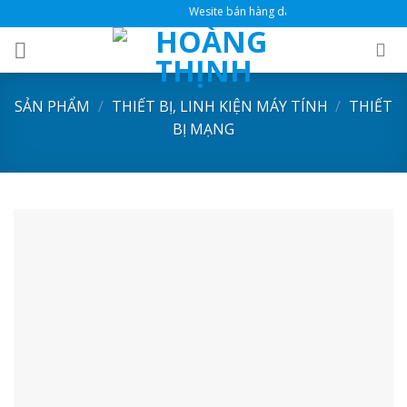
Skip
Wesite bán hàng dành cho đại lý
to
content
SẢN PHẨM
/
THIẾT BỊ, LINH KIỆN MÁY TÍNH
/
THIẾT
BỊ MẠNG