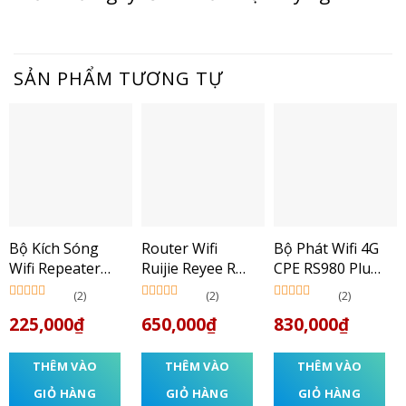
SẢN PHẨM TƯƠNG TỰ
Bộ Kích Sóng
Router Wifi
Bộ Phát Wifi 4G
Wifi Repeater
Ruijie Reyee RG-
CPE RS980 Plus
300Mbps
EW1200
300Mbps, Kết
(2)
(2)
(2)
Totolink EX200
nối 32 user, Hỗ
Được xếp
Được xếp
Được xếp
225,000
₫
650,000
₫
830,000
₫
hạng
5.00
5
hạng
5.00
5
hạng
5.00
5
Trợ 4 Cổng LAN
sao
sao
sao
THÊM VÀO
THÊM VÀO
THÊM VÀO
GIỎ HÀNG
GIỎ HÀNG
GIỎ HÀNG