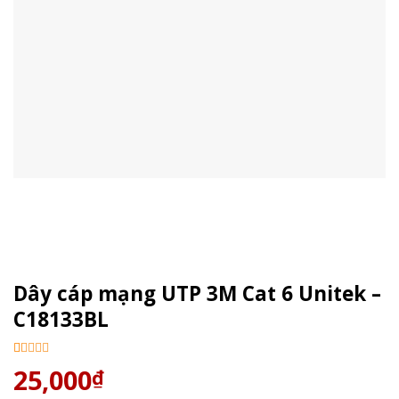
Dây cáp mạng UTP 3M Cat 6 Unitek –
C18133BL
5.00
2
trên 5
25,000
₫
dựa trên
đánh giá