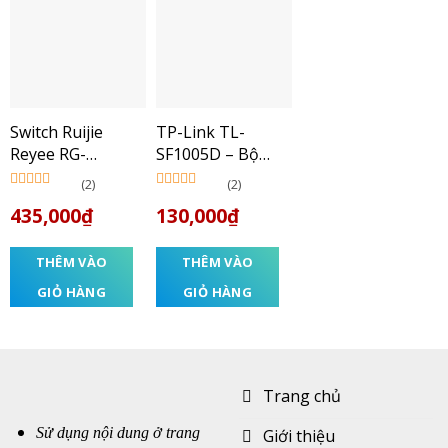
Switch Ruijie
TP-Link TL-
Reyee RG-
SF1005D – Bộ
ES105GD 5-Port
Chia Tín Hiệu
(2)
(2)
Để Bàn 5 cổng
Được xếp
Được xếp
435,000
₫
130,000
₫
hạng
5.00
5
hạng
5.00
5
10/100Mbps –
sao
sao
Hàng Chính
Hãng
THÊM VÀO
THÊM VÀO
GIỎ HÀNG
GIỎ HÀNG
Trang chủ
Sử dụng nội dung ở trang
Giới thiệu