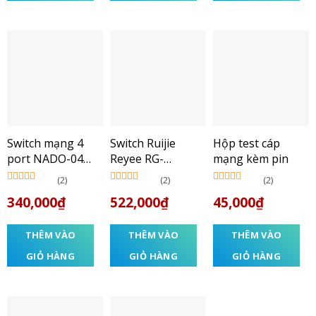
Switch mạng 4
Switch Ruijie
Hộp test cáp
port NADO-04-
Reyee RG-
mạng kèm pin
POE
ES108GD 8-Port
(2)
(2)
(2)
Được xếp
Được xếp
Được xếp
340,000
₫
522,000
₫
45,000
₫
hạng
5.00
5
hạng
5.00
5
hạng
5.00
5
sao
sao
sao
THÊM VÀO
THÊM VÀO
THÊM VÀO
GIỎ HÀNG
GIỎ HÀNG
GIỎ HÀNG