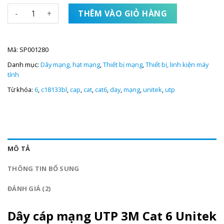
Dây cáp mạng UTP 3M Cat 6 Unitek - C18133BL số lượng
THÊM VÀO GIỎ HÀNG
Mã:
SP001280
Danh mục:
Dây mạng, hạt mạng
,
Thiết bị mạng
,
Thiết bị, linh kiện máy
tính
Từ khóa:
6
,
c18133bl
,
cap
,
cat
,
cat6
,
day
,
mạng
,
unitek
,
utp
MÔ TẢ
THÔNG TIN BỔ SUNG
ĐÁNH GIÁ (2)
Dây cáp mạng UTP 3M Cat 6 Unitek