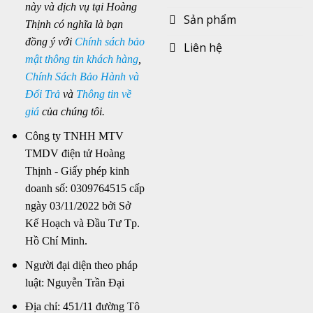
này và dịch vụ tại Hoàng
Sản phẩm
Thịnh có nghĩa là bạn
đồng ý với
Chính sách bảo
Liên hệ
mật thông tin khách hàng
,
Chính Sách Bảo Hành và
Đổi Trả
và
Thông tin về
giá
của chúng tôi.
Công ty TNHH MTV
TMDV điện tử Hoàng
Thịnh - Giấy phép kinh
doanh số: 0309764515 cấp
ngày 03/11/2022 bởi Sở
Kế Hoạch và Đầu Tư Tp.
Hồ Chí Minh.
Người đại diện theo pháp
luật: Nguyễn Trần Đại
Địa chỉ: 451/11 đường Tô