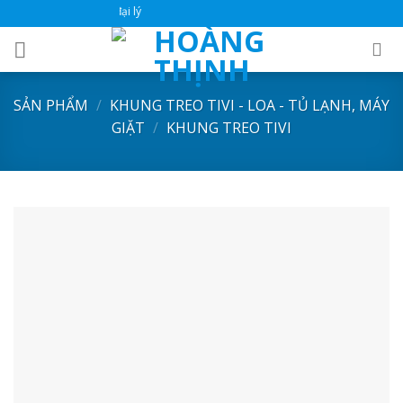
Skip
Wesite bán hàng dành ch
to
content
SẢN PHẨM
/
KHUNG TREO TIVI - LOA - TỦ LẠNH, MÁY
GIẶT
/
KHUNG TREO TIVI