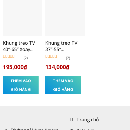
Khung treo TV
Khung treo TV
40″-65″ Xoay
37″-55″
Hoàng Tâm
Nghiêng VT
(2)
(2)
Được xếp
Được xếp
195,000
₫
134,000
₫
hạng
5.00
5
hạng
5.00
5
sao
sao
THÊM VÀO
THÊM VÀO
GIỎ HÀNG
GIỎ HÀNG
Trang chủ