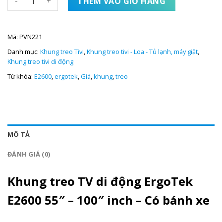
THÊM VÀO GIỎ HÀNG
Mã:
PVN221
Danh mục:
Khung treo Tivi
,
Khung treo tivi - Loa - Tủ lạnh, máy giặt
,
Khung treo tivi di động
Từ khóa:
E2600
,
ergotek
,
Giá
,
khung
,
treo
MÔ TẢ
ĐÁNH GIÁ (0)
Khung treo TV di động ErgoTek
E2600 55″ – 100″ inch – Có bánh xe