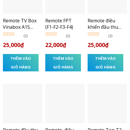
Remote TV Box
Remote FPT
Remote điều
Vinabox A15
(F1-F2-F3-F4)
khiển đầu thu
(Hàng zin theo
Viettel internet
(2)
(2)
(2)
máy)
Được xếp
Được xếp
Được xếp
25,000
₫
22,000
₫
25,000
₫
hạng
5.00
5
hạng
5.00
5
hạng
5.00
5
sao
sao
sao
THÊM VÀO
THÊM VÀO
THÊM VÀO
GIỎ HÀNG
GIỎ HÀNG
GIỎ HÀNG