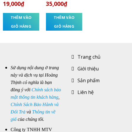
19,000
₫
35,000
₫
hạng
5.00
5
hạng
5.00
5
sao
sao
THÊM VÀO
THÊM VÀO
GIỎ HÀNG
GIỎ HÀNG
Trang chủ
Sử dụng nội dung ở trang
Giới thiệu
này và dịch vụ tại Hoàng
Sản phẩm
Thịnh có nghĩa là bạn
đồng ý với
Chính sách bảo
Liên hệ
mật thông tin khách hàng
,
Chính Sách Bảo Hành và
Đổi Trả
và
Thông tin về
giá
của chúng tôi.
Công ty TNHH MTV