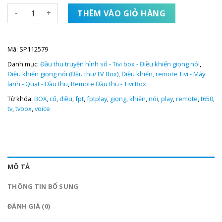
REMOTE - Điều khiển Voice TVBox FPT PLAY T650 - Có giọng
THÊM VÀO GIỎ HÀNG
Mã:
SP112579
Danh mục:
Đầu thu truyền hình số - Tivi box - Điều khiển giọng nói
,
Điều khiển giọng nói (Đầu thu/TV Box)
,
Điều khiển, remote Tivi - Máy
lạnh - Quạt - Đầu thu
,
Remote Đầu thu - Tivi Box
Từ khóa:
BOX
,
cố
,
điều
,
fpt
,
fptplay
,
giọng
,
khiển
,
nói
,
play
,
remote
,
t650
,
tv
,
tvbox
,
voice
MÔ TẢ
THÔNG TIN BỔ SUNG
ĐÁNH GIÁ (0)