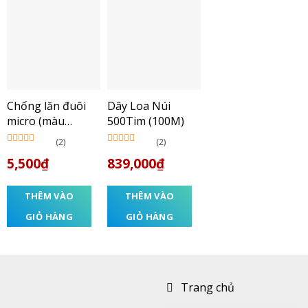
Chống lăn đuôi
Dây Loa Núi
micro (màu
500Tim (100M)
ngẫu nhiên)
(2)
(2)
Được xếp
Được xếp
5,500
₫
839,000
₫
hạng
5.00
5
hạng
5.00
5
sao
sao
THÊM VÀO
THÊM VÀO
GIỎ HÀNG
GIỎ HÀNG
Trang chủ