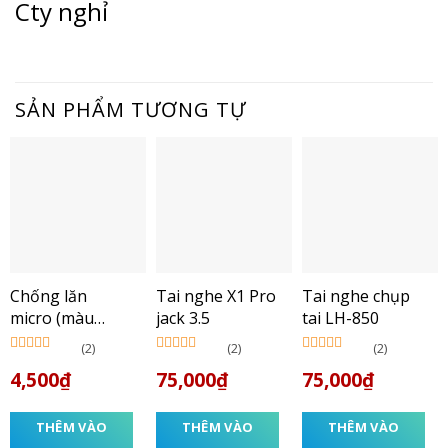
Cty nghỉ
SẢN PHẨM TƯƠNG TỰ
Chống lăn
Tai nghe X1 Pro
Tai nghe chụp
micro (màu
jack 3.5
tai LH-850
ngẫu nhiên)
(2)
(2)
(2)
Được xếp
Được xếp
Được xếp
4,500
₫
75,000
₫
75,000
₫
hạng
5.00
5
hạng
5.00
5
hạng
5.00
5
sao
sao
sao
THÊM VÀO
THÊM VÀO
THÊM VÀO