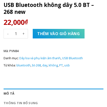
USB Bluetooth không dây 5.0 BT –
268 new
22,000
₫
USB Bluetooth không dây 5.0 BT - 268 new số lượng
THÊM VÀO GIỎ HÀNG
Mã:
PVN84
Danh mục:
Dây loa và phụ kiện âm thanh
,
USB Bluetooth
Từ khóa:
bluetooth
,
bt-268
,
day
,
không
,
PT
,
usb
MÔ TẢ
THÔNG TIN BỔ SUNG