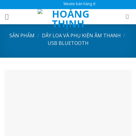
Skip
Wesite bán hàng dành cho đại lý
to
content
SẢN PHẨM
/
DÂY LOA VÀ PHỤ KIỆN ÂM THANH
/
USB BLUETOOTH