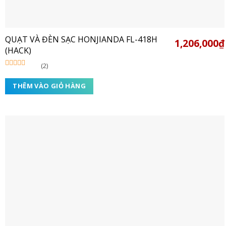
QUẠT VÀ ĐÈN SẠC HONJIANDA FL-418H
1,206,000
₫
(HACK)
(2)
Được xếp
hạng
5.00
5
THÊM VÀO GIỎ HÀNG
sao