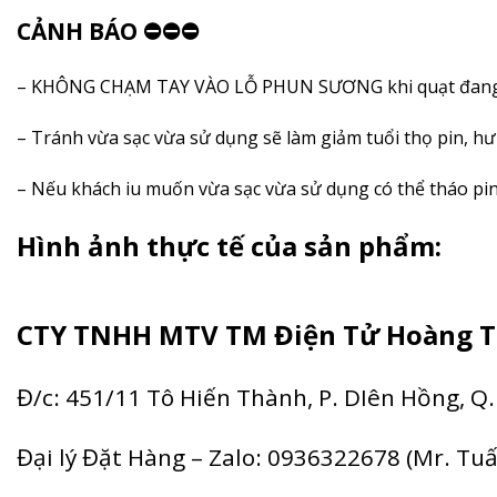
CẢNH BÁO ⛔️⛔️⛔️
– KHÔNG CHẠM TAY VÀO LỖ PHUN SƯƠNG khi quạt đang m
– Tránh vừa sạc vừa sử dụng sẽ làm giảm tuổi thọ pin, h
– Nếu khách iu muốn vừa sạc vừa sử dụng có thể tháo pin 
Hình ảnh thực tế của sản phẩm:
CTY TNHH MTV TM Điện Tử Hoàng T
Đ/c: 451/11 Tô Hiến Thành, P. DIên Hồng, Q.
Đại lý Đặt Hàng – Zalo: 0936322678 (Mr. Tu