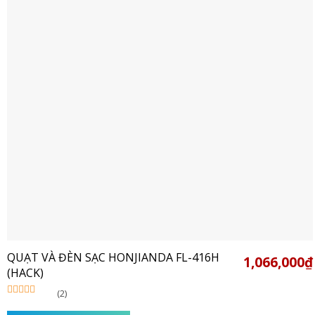
QUẠT VÀ ĐÈN SẠC HONJIANDA FL-416H
1,066,000
₫
(HACK)
(2)
Được xếp
hạng
5.00
5