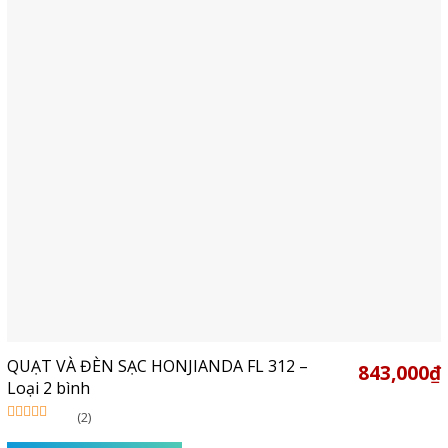
QUẠT VÀ ĐÈN SẠC HONJIANDA FL 312 –
843,000
₫
Loại 2 bình
(2)
Được xếp
hạng
5.00
5