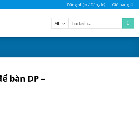
Đăng nhập / Đăng ký
Giỏ hàng
Tìm
kiếm:
để bàn DP –