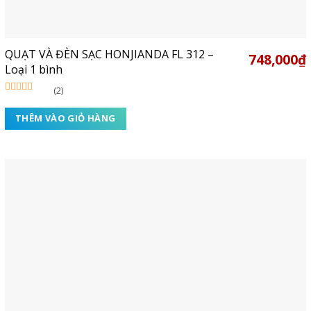
QUẠT VÀ ĐÈN SẠC HONJIANDA FL 312 –
748,000
₫
Loại 1 bình
(2)
Được xếp
hạng
5.00
5
THÊM VÀO GIỎ HÀNG
sao