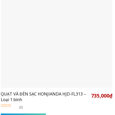
QUẠT VÀ ĐÈN SẠC HONJIANDA HJD-FL313 –
735,000
₫
Loại 1 bình
(2)
Được xếp
hạng
5.00
5