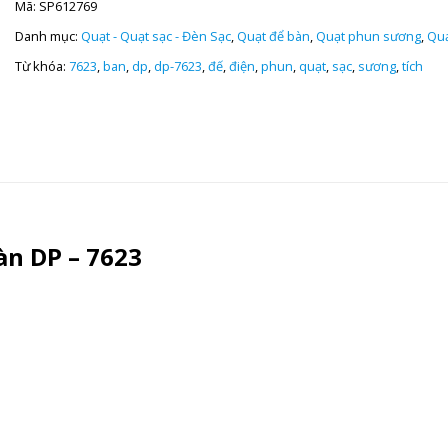
Mã:
SP612769
Danh mục:
Quạt - Quạt sạc - Đèn Sạc
,
Quạt để bàn
,
Quạt phun sương
,
Quạ
Từ khóa:
7623
,
ban
,
dp
,
dp-7623
,
đế
,
điện
,
phun
,
quạt
,
sạc
,
sương
,
tích
àn DP – 7623