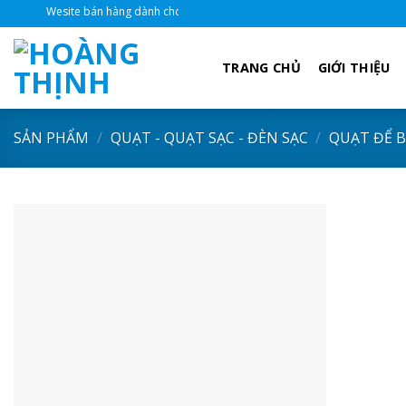
Skip
esite bán hàng dành cho đại lý
to
content
TRANG CHỦ
GIỚI THIỆU
SẢN PHẨM
/
QUẠT - QUẠT SẠC - ĐÈN SẠC
/
QUẠT ĐỂ 