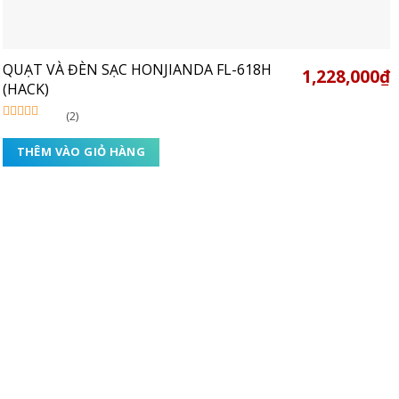
QUẠT VÀ ĐÈN SẠC HONJIANDA FL-618H
1,228,000
₫
(HACK)
(2)
Được xếp
hạng
5.00
5
THÊM VÀO GIỎ HÀNG
sao