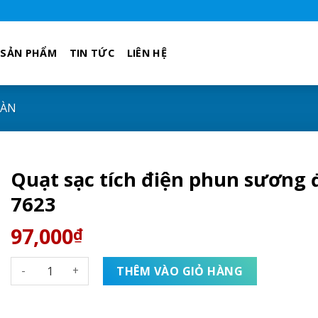
SẢN PHẨM
TIN TỨC
LIÊN HỆ
BÀN
Quạt sạc tích điện phun sương 
7623
97,000
₫
Quạt sạc tích điện phun sương để bàn DP - 7623 số lượng
THÊM VÀO GIỎ HÀNG